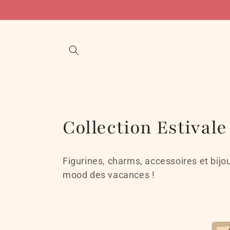
et
passer
au
contenu
C
Collection Estivale
o
Figurines, charms, accessoires et bijo
l
mood des vacances !
l