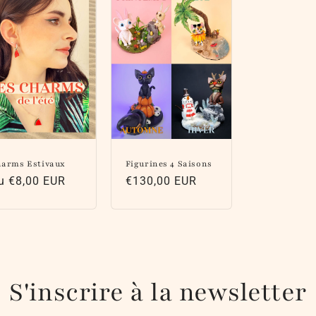
arms Estivaux
Figurines 4 Saisons
rix
u €8,00 EUR
Prix
€130,00 EUR
abituel
habituel
S'inscrire à la newsletter